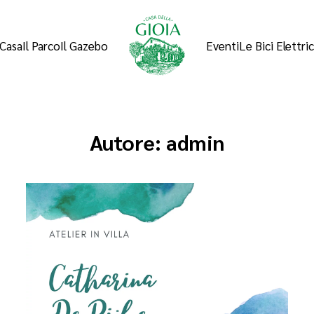
 Casa
Il Parco
Il Gazebo
Eventi
Le Bici Elettri
Autore:
admin