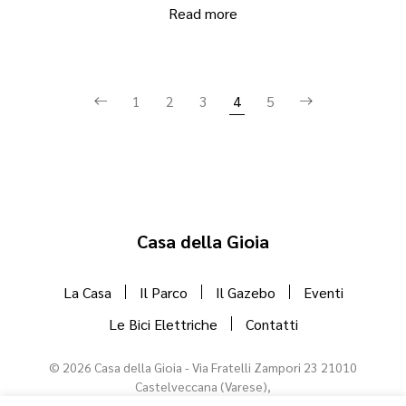
Read more
1
2
3
4
5
Casa della Gioia
La Casa
Il Parco
Il Gazebo
Eventi
Le Bici Elettriche
Contatti
©
2026
Casa della Gioia - Via Fratelli Zampori 23 21010
Castelveccana (Varese),
T. +39 335 720 8149