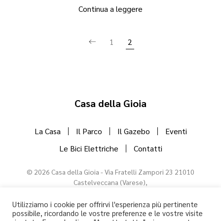
Continua a leggere
1
2
Casa della Gioia
La Casa
Il Parco
Il Gazebo
Eventi
Le Bici Elettriche
Contatti
©
2026
Casa della Gioia - Via Fratelli Zampori 23 21010
Castelveccana (Varese),
T. +39 335 720 8149
Codice CIR: 012045-CNI-00035 - CIN: IT012045C2ATZYSOAD - PIVA
Utilizziamo i cookie per offrirvi l'esperienza più pertinente
possibile, ricordando le vostre preferenze e le vostre visite
10802750967