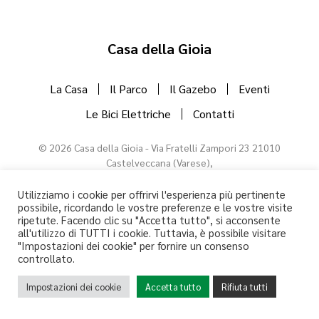
Casa della Gioia
La Casa
Il Parco
Il Gazebo
Eventi
Le Bici Elettriche
Contatti
©
2026
Casa della Gioia - Via Fratelli Zampori 23 21010
Castelveccana (Varese),
T. +39 335 720 8149
Codice CIR: 012045-CNI-00035 - CIN: IT012045C2ATZYSOAD - PIVA
Utilizziamo i cookie per offrirvi l'esperienza più pertinente
possibile, ricordando le vostre preferenze e le vostre visite
10802750967
ripetute. Facendo clic su "Accetta tutto", si acconsente
all'utilizzo di TUTTI i cookie. Tuttavia, è possibile visitare
"Impostazioni dei cookie" per fornire un consenso
controllato.
Privacy policy
Impostazioni dei cookie
Accetta tutto
Rifiuta tutti