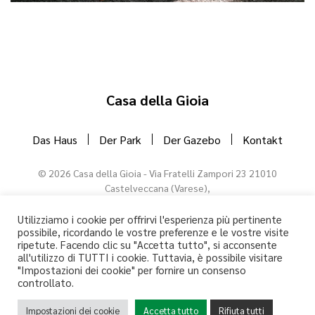
Casa della Gioia
Das Haus
Der Park
Der Gazebo
Kontakt
©
2026
Casa della Gioia - Via Fratelli Zampori 23 21010
Castelveccana (Varese),
T. +39 335 720 8149
Codice CIR: 012045-CNI-00035 - CIN: IT012045C2ATZYSOAD - PIVA
Utilizziamo i cookie per offrirvi l'esperienza più pertinente
possibile, ricordando le vostre preferenze e le vostre visite
10802750967
ripetute. Facendo clic su "Accetta tutto", si acconsente
all'utilizzo di TUTTI i cookie. Tuttavia, è possibile visitare
"Impostazioni dei cookie" per fornire un consenso
controllato.
Privacy policy
Impostazioni dei cookie
Accetta tutto
Rifiuta tutti